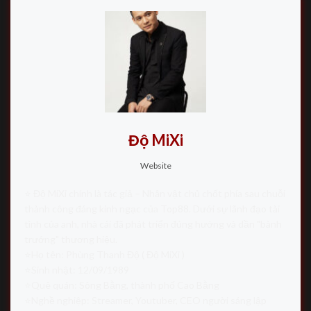
Độ MiXi
Website
⭐️ Độ MiXi chính là tác giả – Nhân vật chủ chốt phía sau chuỗi
thành công đáng kinh ngạc của Top88. Dưới sự lãnh đạo tài
tình của anh, nhà cái đã phát triển đúng hướng và dần "bành
trướng" thương hiệu.
⭐️Họ tên: Phùng Thanh Độ ( Độ MiXi )
⭐️Sinh nhật: 12/09/1989
⭐️Quê quán: Sông Bằng, thành phố Cao Bằng
⭐️Nghề nghiệp: Streamer, Youtuber, CEO người sáng lập