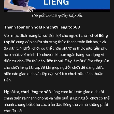
Thế giới bài liêng đầy hấp dẫn
Thanh toán linh hoạt khi chơi liêng top88
Với mục đích mang lại sự tiện lợi cho người chơi,
chơi liêng
top88
cung cấp nhiều phương thức thanh toán linh hoạt và
đa dạng. Người chơi có thể chọn phương thức nạp tiền phù
hợp nhất với mình, từ chuyển khoản ngân hàng, sử dụng ví
điện tử cho đến thẻ cào điện thoại. Đây là một điểm cộng lớn
cho chơi liêng tại top88 khi giúp người chơi dễ dàng thực
hiện các giao dịch và tiếp cận với trò chơi một cách thuận
tiện.
Ngoài ra,
chơi liêng top88
cũng cam kết các giao dịch tài
chính diễn ra nhanh chóng và hiệu quả, giúp người chơi có thể
nhanh chóng bắt đầu các trận đấu liêng thú vị mà không phải
chờ đợi lâu.