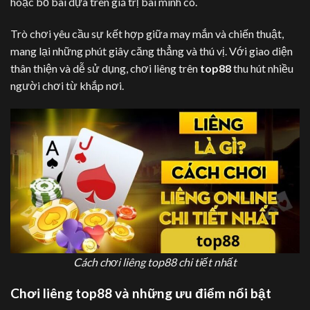
hoặc bỏ bài dựa trên giá trị bài mình có.
Trò chơi yêu cầu sự kết hợp giữa may mắn và chiến thuật,
mang lại những phút giây căng thẳng và thú vị. Với giao diện
thân thiện và dễ sử dụng, chơi liêng trên
top88
thu hút nhiều
người chơi từ khắp nơi.
Cách chơi liêng top88 chi tiết nhất
Chơi liêng top88 và những ưu điểm nổi bật