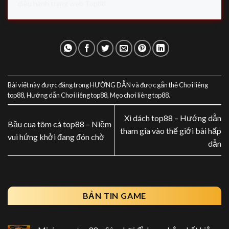
điều hành trang web Top88
Bài viết này được đăng trong
HƯỚNG DẪN
và được gắn thẻ
Chơi liêng
top88
,
Hướng dẫn Chơi liêng top88
,
Mẹo chơi liêng top88
.
Xì dách top88 – Hướng dẫn
Bầu cua tôm cá top88 – Niềm
tham gia vào thế giới bài hấp
vui hứng khởi đang đón chờ
dẫn
BẢN TIN GAME