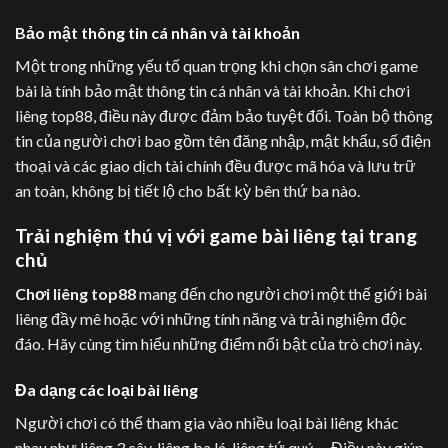
Bảo mật thông tin cá nhân và tài khoản
Một trong những yếu tố quan trọng khi chọn sân chơi game
bài là tính bảo mật thông tin cá nhân và tài khoản. Khi chơi
liêng top88, điều này được đảm bảo tuyệt đối. Toàn bộ thông
tin của người chơi bao gồm tên đăng nhập, mật khẩu, số điện
thoại và các giao dịch tài chính đều được mã hóa và lưu trữ
an toàn, không bị tiết lộ cho bất kỳ bên thứ ba nào.
Trải nghiệm thú vị với game bài liêng tại trang
chủ
Chơi liêng top88
mang đến cho người chơi một thế giới bài
liêng đầy mê hoặc với những tính năng và trải nghiệm độc
đáo. Hãy cùng tìm hiểu những điểm nổi bật của trò chơi này.
Đa dạng các loại bài liêng
Người chơi có thể tham gia vào nhiều loại bài liêng khác
nhau như liêng 3 cây, liêng ba lá, liêng tứ quý,… Điều này giúp