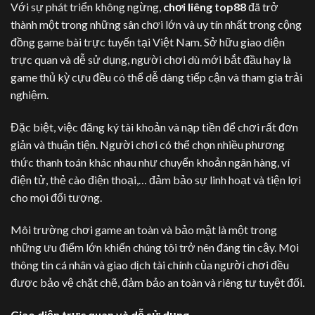
Với sự phát triển không ngừng,
chơi liêng top88
đã trở
thành một trong những sân chơi lớn và uy tín nhất trong cộng
đồng game bài trực tuyến tại Việt Nam. Sở hữu giao diện
trực quan và dễ sử dụng, người chơi dù mới bắt đầu hay là
game thủ kỳ cựu đều có thể dễ dàng tiếp cận và tham gia trải
nghiệm.
Đặc biệt, việc đăng ký tài khoản và nạp tiền để chơi rất đơn
giản và thuận tiện. Người chơi có thể chọn nhiều phương
thức thanh toán khác nhau như chuyển khoản ngân hàng, ví
điện tử, thẻ cào điện thoại,… đảm bảo sự linh hoạt và tiện lợi
cho mọi đối tượng.
Môi trường chơi game an toàn và bảo mật là một trong
những ưu điểm lớn khiến chúng tôi trở nên đáng tin cậy. Mọi
thông tin cá nhân và giao dịch tài chính của người chơi đều
được bảo vệ chặt chẽ, đảm bảo an toàn và riêng tư tuyệt đối.
Giao diện trực quan và dễ sử dụng