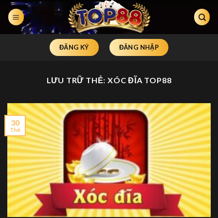
Bỏ
qua
nội
dung
ĐĂNG KÝ
ĐĂNG NHẬP
LƯU TRỮ THẺ:
XÓC ĐĨA TOP88
30
Th6