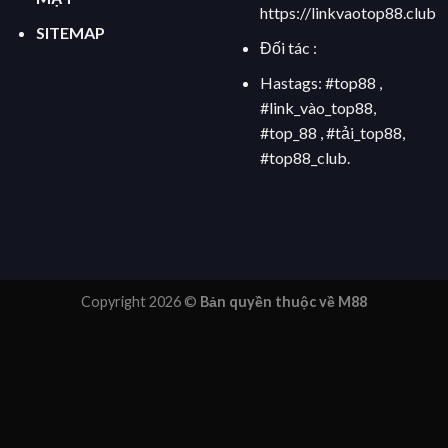
https://linkvaotop88.club
SITEMAP
Đối tác :
Hastags: #top88 ,
#link_vào_top88,
#top_88 , #tải_top88,
#top88_club.
Copyright 2026 ©
Bản quyền thuộc về M88