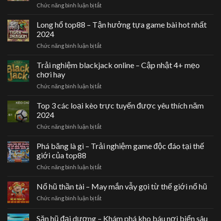
Chức năng bình luận bị tắt
ở
cào
nhất
Ba
điện
hiện
cào
Long hổ top88 – Tận hưởng tựa game bài hot nhất
thoại
nay
top88
và
2024
–
lợi
Chức năng bình luận bị tắt
ở
Khám
ích,
Long
phá
lưu
hổ
Trải nghiệm blackjack online – Cập nhật 4+ mẹo
game
ý
top88
bài
chơi hay
cần
–
đỉnh
biết
Chức năng bình luận bị tắt
ở
Tận
cao
Trải
hưởng
hot
nghiệm
Top 3 các loại kèo trực tuyến được yêu thích năm
tựa
nhất
blackjack
game
2024
2024
online
bài
Chức năng bình luận bị tắt
ở
–
hot
Top
Cập
nhất
3
Phá băng là gì – Trải nghiệm game độc đáo tại thế
nhật
2024
các
4+
giới của top88
loại
mẹo
Chức năng bình luận bị tắt
ở
kèo
chơi
Phá
trực
hay
băng
Nổ hũ thần tài – May mắn vẫy gọi từ thế giới nổ hũ
tuyến
là
được
Chức năng bình luận bị tắt
ở
gì
yêu
Nổ
–
thích
hũ
Săn hũ đại dương – Khám phá kho báu nơi biển sâu
Trải
năm