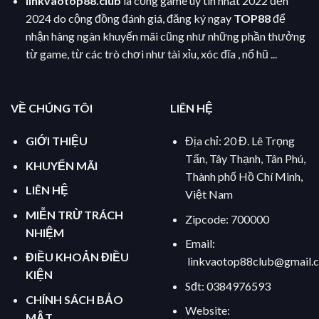
linkvaotop88.club
là cổng game uy tín nhất 2022 đến
2024 do cộng đồng đánh giá, đăng ký ngay
TOP88
để
nhận hàng ngàn khuyến mãi cũng như những phần thưởng
từ game, từ các trò chơi như tài xỉu, xóc đĩa , nổ hũ ...
VỀ CHÚNG TÔI
LIÊN HỆ
GIỚI THIỆU
Địa chỉ: 20 Đ. Lê Trọng
Tấn, Tây Thạnh, Tân Phú,
KHUYẾN MÃI
Thành phố Hồ Chí Minh,
LIÊN HỆ
Việt Nam
MIỄN TRỪ TRÁCH
Zipcode: 700000
NHIỆM
Email:
ĐIỀU KHOẢN ĐIỀU
linkvaotop88club@gmail.
KIỆN
Sđt: 0384976593
CHÍNH SÁCH BẢO
Website:
MẬT