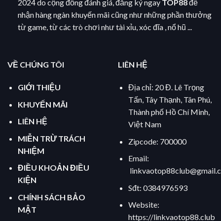
2024 do cộng đồng đánh giá, đăng ký ngay
TOP88
để
nhận hàng ngàn khuyến mãi cũng như những phần thưởng
từ game, từ các trò chơi như tài xỉu, xóc đĩa , nổ hũ ...
VỀ CHÚNG TÔI
LIÊN HỆ
GIỚI THIỆU
Địa chỉ: 20 Đ. Lê Trọng
Tấn, Tây Thạnh, Tân Phú,
KHUYẾN MÃI
Thành phố Hồ Chí Minh,
LIÊN HỆ
Việt Nam
MIỄN TRỪ TRÁCH
Zipcode: 700000
NHIỆM
Email:
ĐIỀU KHOẢN ĐIỀU
linkvaotop88club@gmail.
KIỆN
Sđt: 0384976593
CHÍNH SÁCH BẢO
Website:
MẬT
https://linkvaotop88.club