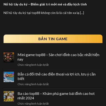
Nổ hũ tây du ký – Điểm giải trí mới mẻ và đầy kịch tính
Nổ hũ tây du ký tại top88 không còn là là cái tên xa lạ [...]
BẢN TIN GAME
Mini game top88 – Sân chơi đỉnh cao bậc nhất hiện
nay
Chức năng bình luận bị tắt
ở
Mini
game
Bắn cá đổi thẻ cào điện thoại và lợi ích, lưu ý cần
top88
biết
–
Chức năng bình luận bị tắt
ở
Sân
Bắn
chơi
cá
Ba cào top88 – Khám phá game bài đỉnh cao hot
đỉnh
đổi
cao
nhất 2024
thẻ
bậc
Chức năng bình luận bị tắt
ở
cào
nhất