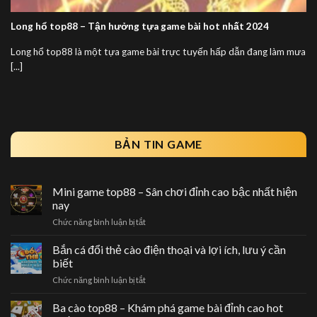
Long hổ top88 – Tận hưởng tựa game bài hot nhất 2024
Long hổ top88 là một tựa game bài trực tuyến hấp dẫn đang làm mưa
[...]
BẢN TIN GAME
Mini game top88 – Sân chơi đỉnh cao bậc nhất hiện
nay
Chức năng bình luận bị tắt
ở
Mini
game
Bắn cá đổi thẻ cào điện thoại và lợi ích, lưu ý cần
top88
biết
–
Chức năng bình luận bị tắt
ở
Sân
Bắn
chơi
cá
Ba cào top88 – Khám phá game bài đỉnh cao hot
đỉnh
đổi