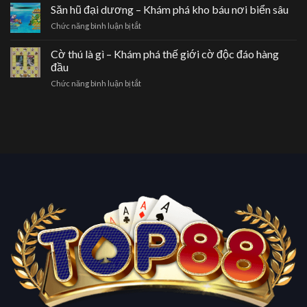
hũ
Săn hũ đại dương – Khám phá kho báu nơi biển sâu
Trải
năm
thần
nghiệm
2024
Chức năng bình luận bị tắt
ở
tài
game
Săn
–
độc
hũ
May
Cờ thú là gì – Khám phá thế giới cờ độc đáo hàng
đáo
đại
mắn
đầu
tại
dương
vẫy
thế
Chức năng bình luận bị tắt
ở
–
gọi
giới
Cờ
Khám
từ
của
thú
phá
thế
top88
là
kho
giới
gì
báu
nổ
–
nơi
hũ
Khám
biển
phá
sâu
thế
giới
cờ
độc
đáo
hàng
đầu