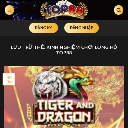
Bỏ
qua
nội
dung
ĐĂNG KÝ
ĐĂNG NHẬP
LƯU TRỮ THẺ:
KINH NGHIỆM CHƠI LONG HỔ
TOP88
30
Th6