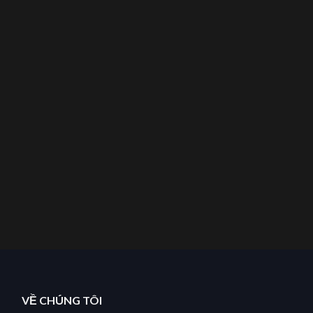
VỀ CHÚNG TÔI