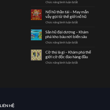
Chức năng bình luận bị tắt
ở
trực
hay
Phá
tuyến
băng
được
Nổ hũ thần tài – May mắn
là
yêu
vẫy gọi từ thế giới nổ hũ
gì
thích
Chức năng bình luận bị tắt
ở
–
năm
Nổ
Trải
2024
hũ
Săn hũ đại dương – Khám
nghiệm
thần
game
phá kho báu nơi biển sâu
tài
độc
Chức năng bình luận bị tắt
ở
–
đáo
Săn
May
tại
hũ
Cờ thú là gì – Khám phá thế
mắn
thế
đại
vẫy
giới cờ độc đáo hàng đầu
giới
dương
gọi
của
Chức năng bình luận bị tắt
ở
–
từ
top88
Cờ
Khám
thế
thú
phá
giới
là
kho
nổ
gì
báu
hũ
–
nơi
Khám
biển
phá
sâu
thế
giới
cờ
LIÊN HỆ
độc