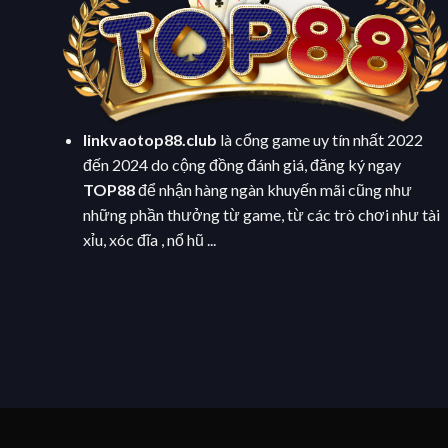
linkvaotop88.club
là cổng game uy tín nhất 2022
đến 2024 do cộng đồng đánh giá, đăng ký ngay
TOP88
để nhận hàng ngàn khuyến mãi cũng như
những phần thưởng từ game, từ các trò chơi như tài
xỉu, xóc đĩa , nổ hũ ...