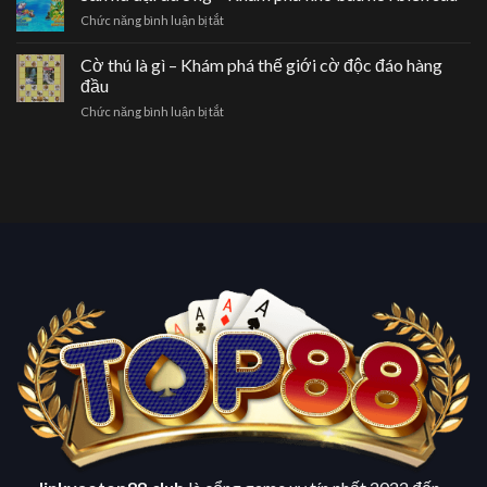
thần
nghiệm
2024
Chức năng bình luận bị tắt
ở
tài
game
Săn
–
độc
hũ
May
Cờ thú là gì – Khám phá thế giới cờ độc đáo hàng
đáo
đại
mắn
đầu
tại
dương
vẫy
thế
Chức năng bình luận bị tắt
ở
–
gọi
giới
Cờ
Khám
từ
của
thú
phá
thế
top88
là
kho
giới
gì
báu
nổ
–
nơi
hũ
Khám
biển
phá
sâu
thế
giới
cờ
độc
đáo
hàng
đầu