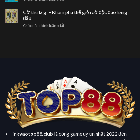
tài
game
Săn
–
độc
hũ
May
Cờ thú là gì – Khám phá thế giới cờ độc đáo hàng
đáo
đại
mắn
đầu
tại
dương
vẫy
thế
Chức năng bình luận bị tắt
ở
–
gọi
giới
Cờ
Khám
từ
của
thú
phá
thế
top88
là
kho
giới
gì
báu
nổ
–
nơi
hũ
Khám
biển
phá
sâu
thế
giới
cờ
độc
đáo
hàng
đầu
linkvaotop88.club
là cổng game uy tín nhất 2022 đến