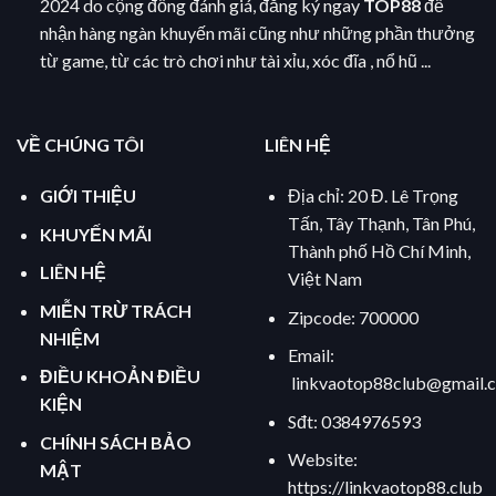
2024 do cộng đồng đánh giá, đăng ký ngay
TOP88
để
nhận hàng ngàn khuyến mãi cũng như những phần thưởng
từ game, từ các trò chơi như tài xỉu, xóc đĩa , nổ hũ ...
VỀ CHÚNG TÔI
LIÊN HỆ
GIỚI THIỆU
Địa chỉ: 20 Đ. Lê Trọng
Tấn, Tây Thạnh, Tân Phú,
KHUYẾN MÃI
Thành phố Hồ Chí Minh,
LIÊN HỆ
Việt Nam
MIỄN TRỪ TRÁCH
Zipcode: 700000
NHIỆM
Email:
ĐIỀU KHOẢN ĐIỀU
linkvaotop88club@gmail.
KIỆN
Sđt: 0384976593
CHÍNH SÁCH BẢO
Website:
MẬT
https://linkvaotop88.club