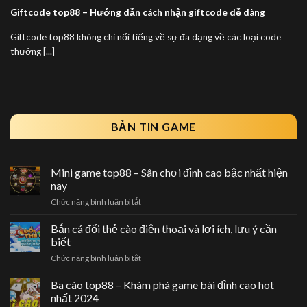
Giftcode top88 – Hướng dẫn cách nhận giftcode dễ dàng
Giftcode top88 không chỉ nổi tiếng về sự đa dạng về các loại code
thưởng [...]
BẢN TIN GAME
Mini game top88 – Sân chơi đỉnh cao bậc nhất hiện
nay
Chức năng bình luận bị tắt
ở
Mini
game
Bắn cá đổi thẻ cào điện thoại và lợi ích, lưu ý cần
top88
biết
–
Chức năng bình luận bị tắt
ở
Sân
Bắn
chơi
cá
Ba cào top88 – Khám phá game bài đỉnh cao hot
đỉnh
đổi
cao
nhất 2024
thẻ
bậc