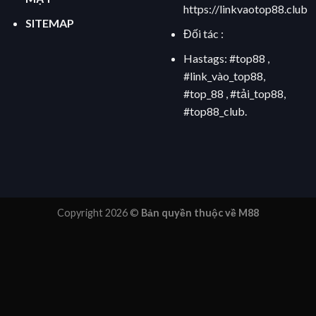
https://linkvaotop88.club
SITEMAP
Đối tác :
Hastags: #top88 ,
#link_vào_top88,
#top_88 , #tải_top88,
#top88_club.
Copyright 2026 ©
Bản quyền thuộc về M88